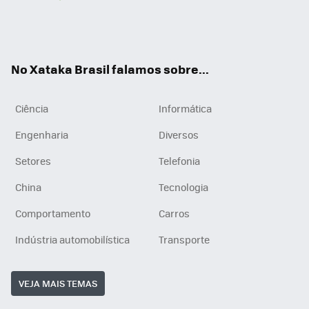
Wh
You
Inst
RSS
ats
tub
agr
App
e
am
No Xataka Brasil falamos sobre...
Ciência
Informática
Engenharia
Diversos
Setores
Telefonia
China
Tecnologia
Comportamento
Carros
Indústria automobilística
Transporte
VEJA MAIS TEMAS