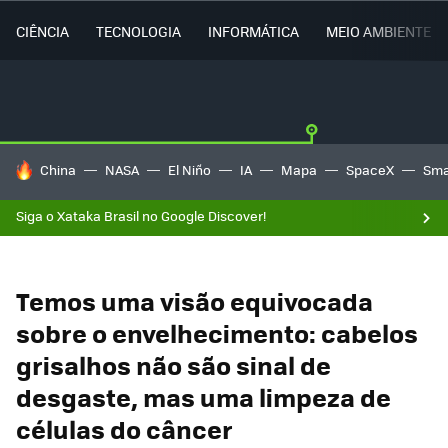
CIÊNCIA
TECNOLOGIA
INFORMÁTICA
MEIO AMBIENTE
TENDÊNCIAS DO DIA
China
NASA
El Niño
IA
Mapa
SpaceX
Sma
Siga o Xataka Brasil no Google Discover!
Temos uma visão equivocada
sobre o envelhecimento: cabelos
grisalhos não são sinal de
desgaste, mas uma limpeza de
células do câncer