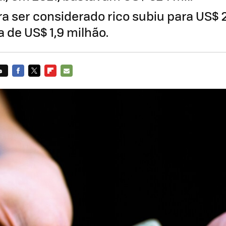
ra ser considerado rico subiu para US$ 
 de US$ 1,9 milhão.
s
FACEBOOK
TWITTER
FLIPBOARD
E-
MAIL