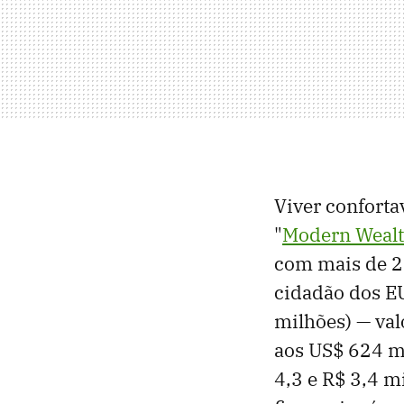
Viver confort
"
Modern Wealt
com mais de 2,
cidadão dos EU
milhões) — va
aos US$ 624 mi
4,3 e R$ 3,4 m