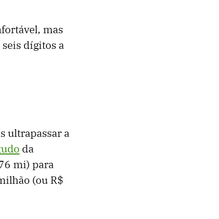
fortável, mas
seis dígitos a
s ultrapassar a
tudo
da
76 mi) para
milhão (ou R$