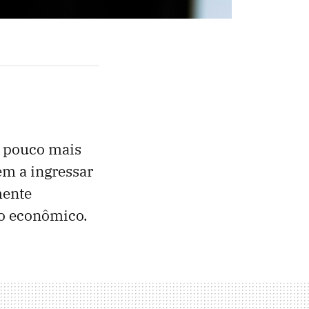
um pouco mais
em a ingressar
mente
io econômico.