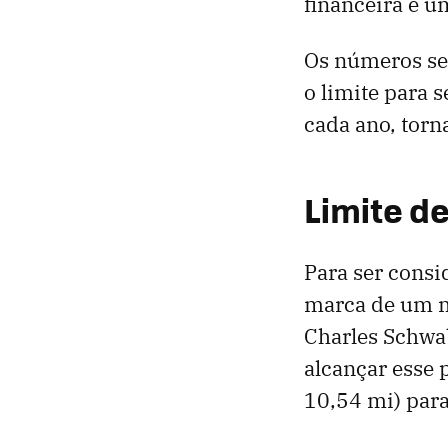
financeira é u
Os números se
o limite para s
cada ano, torna
Limite d
Para ser consi
marca de um m
Charles Schwab
alcançar esse
10,54 mi) para 