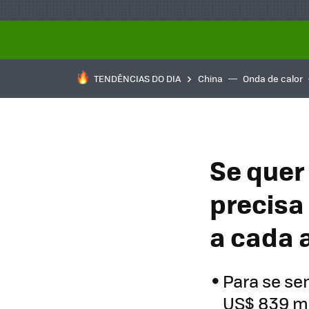
TENDÊNCIAS DO DIA
China
Onda de calor
Se quer
precisa 
a cada 
Para se se
US$ 839 mi