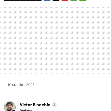
FACEBOOK
TWITTER
FLIPBOARD
E-
WHATSAPP
MAIL
19 outubro 2025
Victor Bianchin
Redator