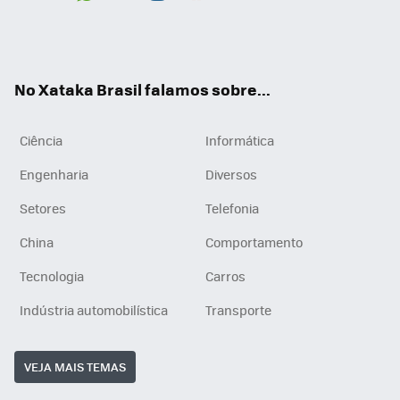
Wh
You
Inst
RSS
ats
tub
agr
App
e
am
No Xataka Brasil falamos sobre...
Ciência
Informática
Engenharia
Diversos
Setores
Telefonia
China
Comportamento
Tecnologia
Carros
Indústria automobilística
Transporte
VEJA MAIS TEMAS