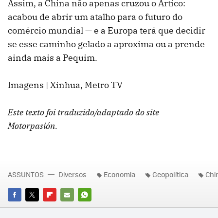
Assim, a China não apenas cruzou o Ártico:
acabou de abrir um atalho para o futuro do
comércio mundial — e a Europa terá que decidir
se esse caminho gelado a aproxima ou a prende
ainda mais a Pequim.
Imagens | Xinhua, Metro TV
Este texto foi traduzido/adaptado do site
Motorpasión.
ASSUNTOS
Diversos
Economia
Geopolítica
Chi
FACEBOOK
TWITTER
FLIPBOARD
E-
WHATSAPP