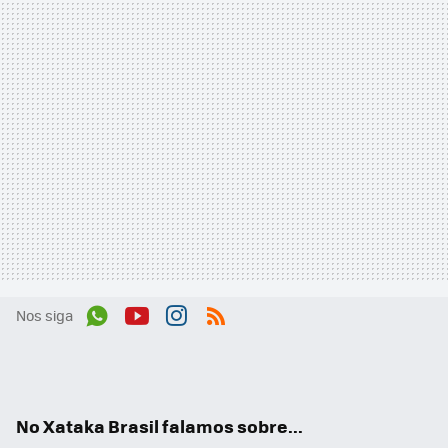
Nos siga
Wh
You
Inst
RSS
ats
tub
agr
App
e
am
No Xataka Brasil falamos sobre...