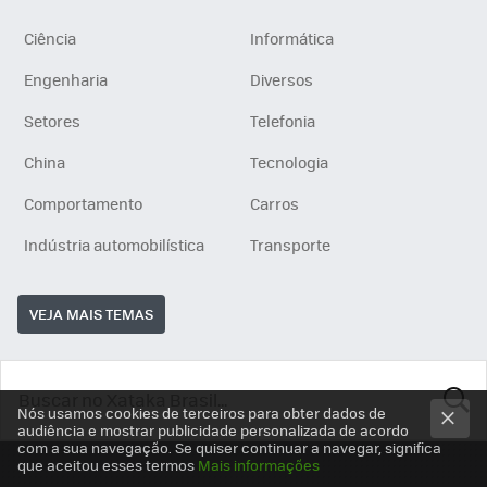
Ciência
Informática
Engenharia
Diversos
Setores
Telefonia
China
Tecnologia
Comportamento
Carros
Indústria automobilística
Transporte
VEJA MAIS TEMAS
Nós usamos cookies de terceiros para obter dados de
audiência e mostrar publicidade personalizada de acordo
BUSCA
com a sua navegação. Se quiser continuar a navegar, significa
que aceitou esses termos
Mais informações