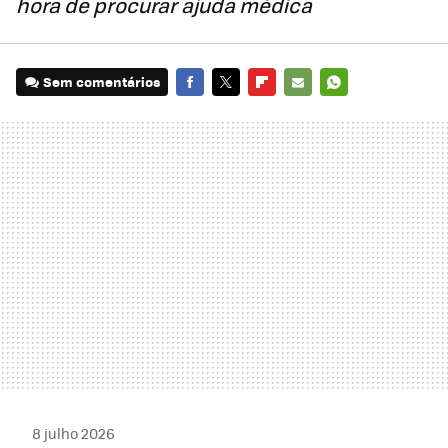
hora de procurar ajuda médica
Sem comentários
FACEBOOK
TWITTER
FLIPBOARD
E-
WHATSAPP
MAIL
8 julho 2026