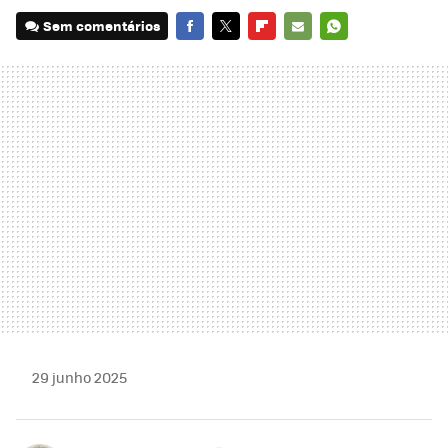
Sem comentários
FACEBOOK
TWITTER
FLIPBOARD
E-
WHATSAPP
MAIL
29 junho 2025