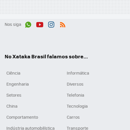
Nos siga
Wh
You
Inst
RSS
ats
tub
agr
App
e
am
No Xataka Brasil falamos sobre...
Ciência
Informática
Engenharia
Diversos
Setores
Telefonia
China
Tecnologia
Comportamento
Carros
Indústria automobilística
Transporte