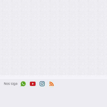
Nos siga
Wh
You
Inst
RSS
ats
tub
agr
App
e
am