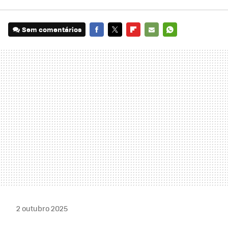
Sem comentários
FACEBOOK
TWITTER
FLIPBOARD
E-
WHATSAPP
MAIL
2 outubro 2025