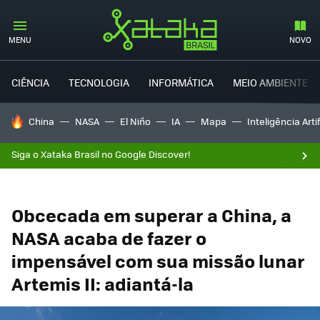
MENU
NOVO
CIÊNCIA
TECNOLOGIA
INFORMÁTICA
MEIO AMBIENTE
TENDÊNCIAS DO DIA
China
NASA
El Niño
IA
Mapa
Inteligência Artif
Siga o Xataka Brasil no Google Discover!
Obcecada em superar a China, a
NASA acaba de fazer o
impensável com sua missão lunar
Artemis II: adiantá-la