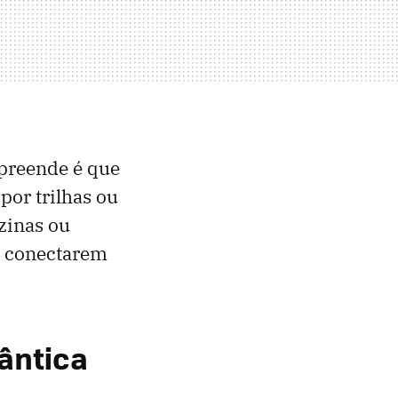
rpreende é que
por trilhas ou
uzinas ou
se conectarem
lântica