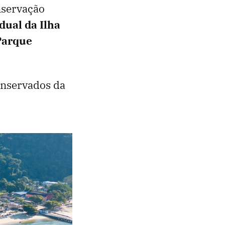
nservação
dual da Ilha
Parque
onservados da