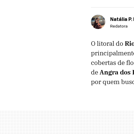
Natália P.
Redatora
O litoral do
Ri
principalmente
cobertas de fl
de
Angra dos 
por quem busca