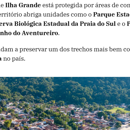
de
Ilha Grande
está protegida por áreas de co
erritório abriga unidades como o
Parque Esta
erva Biológica Estadual da Praia do Sul
e o
inho do Aventureiro
.
judam a preservar um dos trechos mais bem c
a
no país.