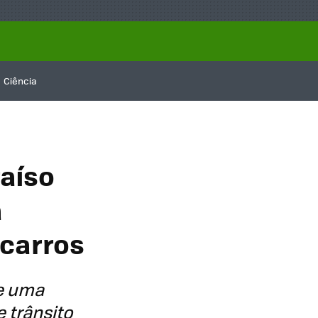
Ciência
raíso
a
 carros
ce uma
 trânsito