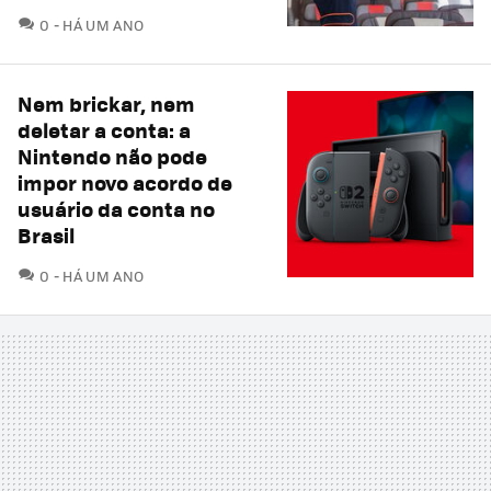
COMENTÁRIOS
0
HÁ UM ANO
Nem brickar, nem
deletar a conta: a
Nintendo não pode
impor novo acordo de
usuário da conta no
Brasil
COMENTÁRIOS
0
HÁ UM ANO