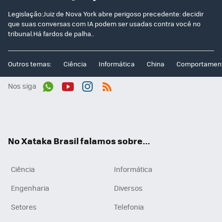
Legislação:Juiz de Nova York abre perigoso precedente: decidir
que suas conversas com IA podem ser usadas contra você no
tribunal.Há fardos de palha..
Outros temas:
Ciência
Informática
China
Comportamen
Nos siga
Wh
You
Inst
RSS
ats
tub
agr
App
e
am
No Xataka Brasil falamos sobre...
Ciência
Informática
Engenharia
Diversos
Setores
Telefonia