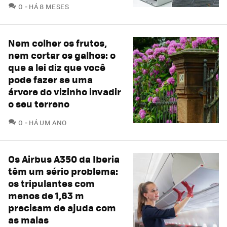
COMENTÁRIOS
0
HÁ 8 MESES
Nem colher os frutos,
nem cortar os galhos: o
que a lei diz que você
pode fazer se uma
árvore do vizinho invadir
o seu terreno
COMENTÁRIOS
0
HÁ UM ANO
Os Airbus A350 da Iberia
têm um sério problema:
os tripulantes com
menos de 1,63 m
precisam de ajuda com
as malas