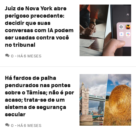
Juiz de Nova York abre
perigoso precedente:
decidir que suas
conversas com IA podem
ser usadas contra você
no tribunal
COMENTÁRIOS
0
HÁ 6 MESES
Há fardos de palha
pendurados nas pontes
sobre o Tâmisa; não é por
acaso; trata-se de um
sistema de segurança
secular
COMENTÁRIOS
0
HÁ 6 MESES