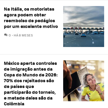
Na Itália, os motoristas
agora podem obter
reembolso de pedágios
por um excelente motivo
COMENTÁRIOS
0
HÁ 8 MESES
México aperta controles
de imigração antes da
Copa do Mundo de 2026:
70% dos rejeitados são
de países que
participarão do torneio,
e metade deles são da
Colômbia