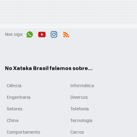
Nos siga
Wh
You
Inst
RSS
ats
tub
agr
App
e
am
No Xataka Brasil falamos sobre...
Ciência
Informática
Engenharia
Diversos
Setores
Telefonia
China
Tecnologia
Comportamento
Carros