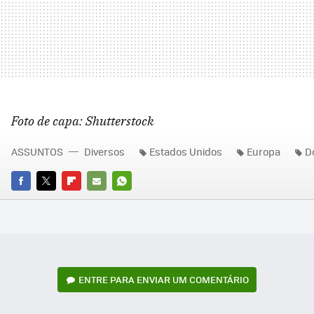
Foto de capa: Shutterstock
ASSUNTOS
Diversos
Estados Unidos
Europa
D
FACEBOOK
TWITTER
FLIPBOARD
E-
WHATSAPP
MAIL
ENTRE PARA ENVIAR UM COMENTÁRIO