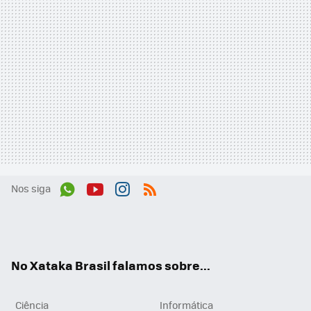
Nos siga
Wh
You
Inst
RSS
ats
tub
agr
App
e
am
No Xataka Brasil falamos sobre...
Ciência
Informática