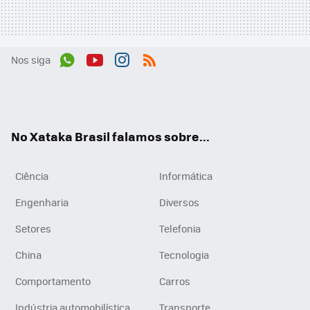
Nos siga
Wh
You
Inst
RSS
ats
tub
agr
App
e
am
No Xataka Brasil falamos sobre...
Ciência
Informática
Engenharia
Diversos
Setores
Telefonia
China
Tecnologia
Comportamento
Carros
Indústria automobilística
Transporte