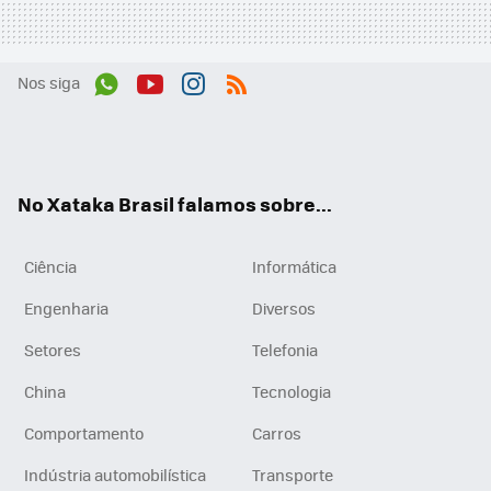
Nos siga
Wh
You
Inst
RSS
ats
tub
agr
App
e
am
No Xataka Brasil falamos sobre...
Ciência
Informática
Engenharia
Diversos
Setores
Telefonia
China
Tecnologia
Comportamento
Carros
Indústria automobilística
Transporte