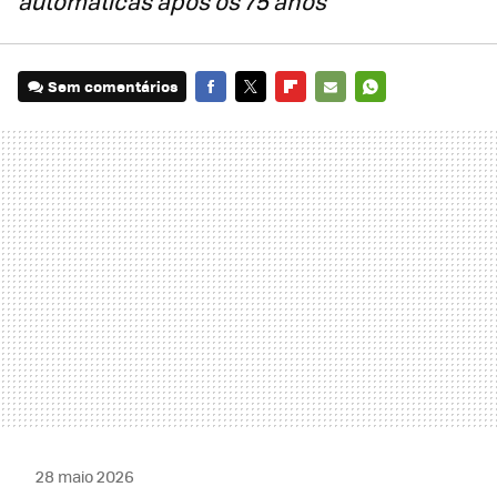
automáticas após os 75 anos
Sem comentários
FACEBOOK
TWITTER
FLIPBOARD
E-
WHATSAPP
MAIL
28 maio 2026