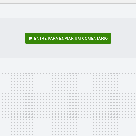
FACEBOOK
TWITTER
FLIPBOARD
E-
WHATSAPP
MAIL
ENTRE PARA ENVIAR UM COMENTÁRIO