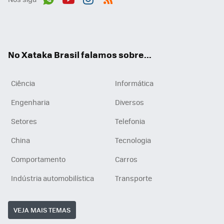
Wh
You
Inst
RSS
ats
tub
agr
App
e
am
No Xataka Brasil falamos sobre...
Ciência
Informática
Engenharia
Diversos
Setores
Telefonia
China
Tecnologia
Comportamento
Carros
Indústria automobilística
Transporte
VEJA MAIS TEMAS