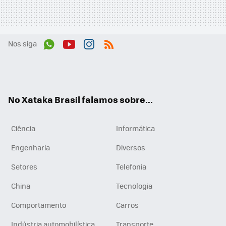
Nos siga
Wh
You
Inst
RSS
ats
tub
agr
App
e
am
No Xataka Brasil falamos sobre...
Ciência
Informática
Engenharia
Diversos
Setores
Telefonia
China
Tecnologia
Comportamento
Carros
Indústria automobilística
Transporte