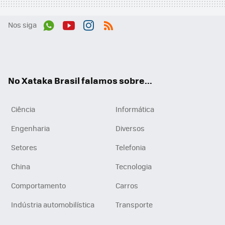
Nos siga
Wh
You
Inst
RSS
ats
tub
agr
App
e
am
No Xataka Brasil falamos sobre...
Ciência
Informática
Engenharia
Diversos
Setores
Telefonia
China
Tecnologia
Comportamento
Carros
Indústria automobilística
Transporte