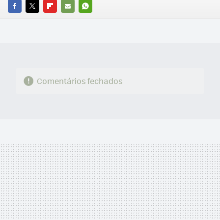
FACEBOOK
TWITTER
FLIPBOARD
E-
WHATSAPP
MAIL
Comentários fechados