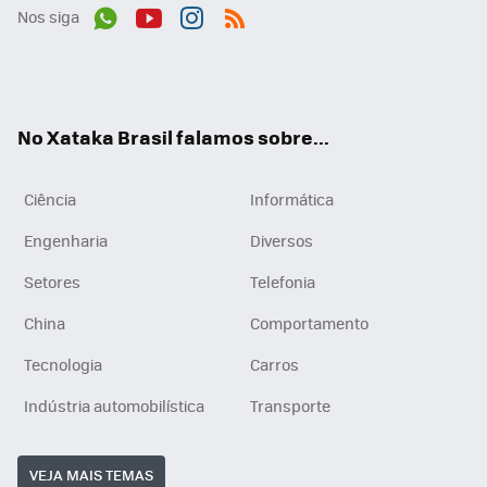
Nos siga
Wh
You
Inst
RSS
ats
tub
agr
App
e
am
No Xataka Brasil falamos sobre...
Ciência
Informática
Engenharia
Diversos
Setores
Telefonia
China
Comportamento
Tecnologia
Carros
Indústria automobilística
Transporte
VEJA MAIS TEMAS