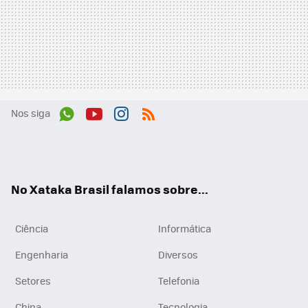
Nos siga
Wh
You
Inst
RSS
ats
tub
agr
App
e
am
No Xataka Brasil falamos sobre...
Ciência
Informática
Engenharia
Diversos
Setores
Telefonia
China
Tecnologia