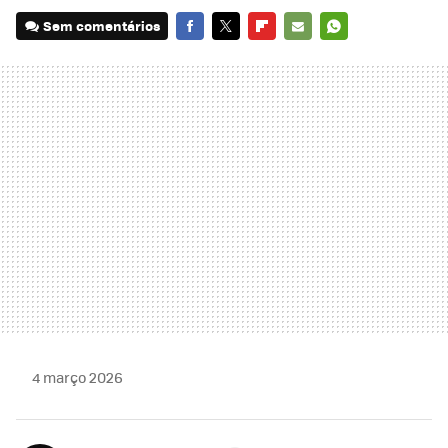
Sem comentários
FACEBOOK
TWITTER
FLIPBOARD
E-
WHATSAPP
MAIL
4 março 2026