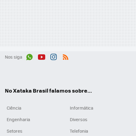
Nos siga
Wh
You
Inst
RSS
ats
tub
agr
App
e
am
No Xataka Brasil falamos sobre...
Ciência
Informática
Engenharia
Diversos
Setores
Telefonia