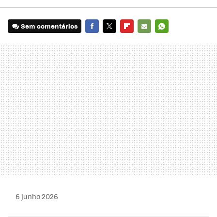
Sem comentários
FACEBOOK
TWITTER
FLIPBOARD
E-
WHATSAPP
MAIL
6 junho 2026