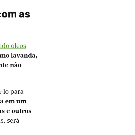
com as
ndo óleos
omo lavanda,
nte não
-lo para
ua em um
as e outros
s, será