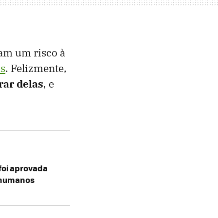
tam um risco à
as
. Felizmente,
rar delas
, e
foi aprovada
m humanos