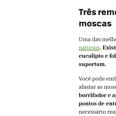
Três rem
moscas
Uma das melho
naturais
.
Exis
eucalipto e f
suportam
.
Você pode emb
afastar as mos
borrifador e a
pontos de ent
necessário rea