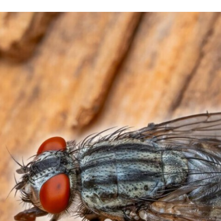
FACEBOOK
TWITTER
FLIPBOARD
E-
MAIL