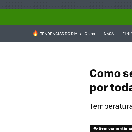
TENDÊNCIAS DO DIA
China
NASA
El Ni
Como se
por tod
Temperaturas
Sem comentário