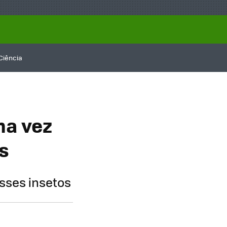
Ciência
ma vez
s
sses insetos