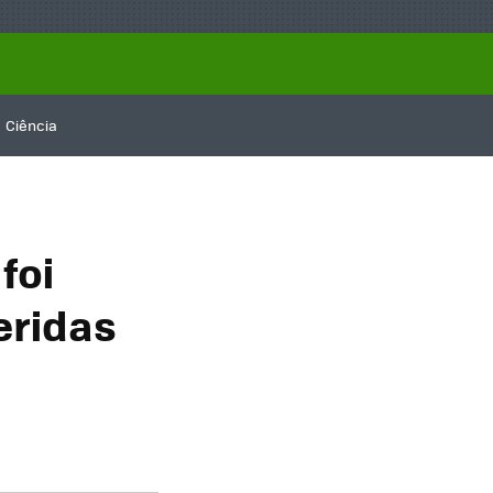
Ciência
foi
eridas