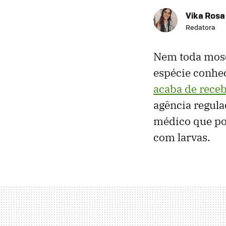
Vika Rosa
Redatora
Nem toda mosc
espécie conh
acaba de rece
agência regula
médico que pod
com larvas.