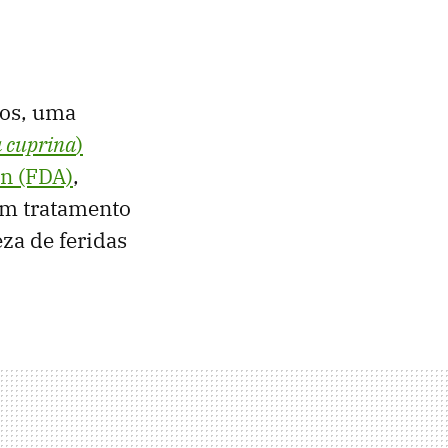
dos, uma
a cuprina
)
on (FDA)
,
um tratamento
za de feridas