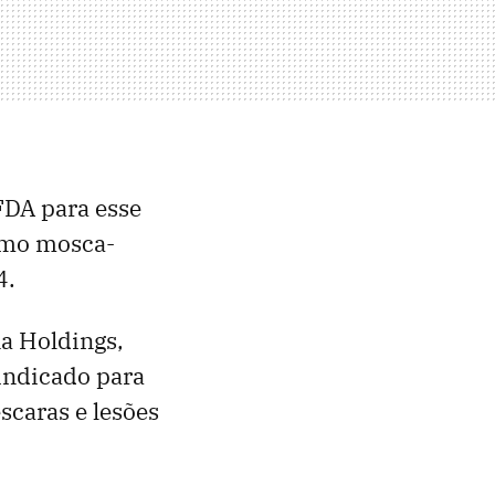
FDA para esse
omo mosca-
4.
a Holdings,
indicado para
escaras e lesões