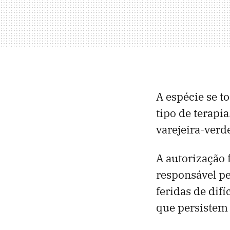
A espécie se t
tipo de terapia
varejeira-verd
A autorização
responsável p
feridas de difí
que persistem 