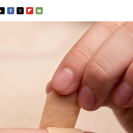
s
FACEBOOK
TWITTER
FLIPBOARD
E-
MAIL