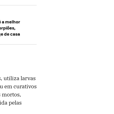
é a melhor
orpiões,
ge de casa
utiliza larvas
ou em curativos
s mortos,
ida pelas