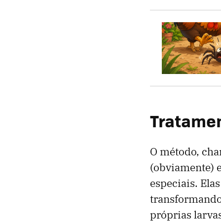
Tratamen
O método, cham
(obviamente) e
especiais. Ela
transformando
próprias larva