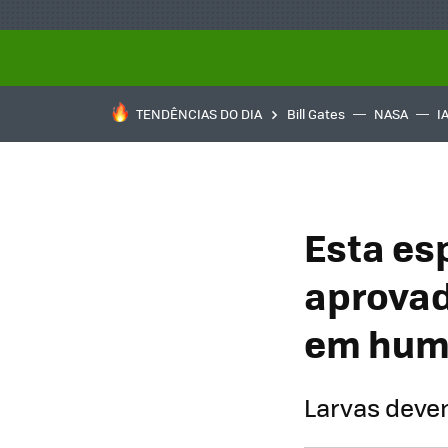
TENDÊNCIAS DO DIA
Bill Gates
NASA
I
Esta es
aprovad
em hum
Larvas deve