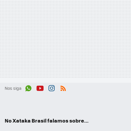
Nos siga
Wh
You
Inst
RSS
ats
tub
agr
App
e
am
No Xataka Brasil falamos sobre...