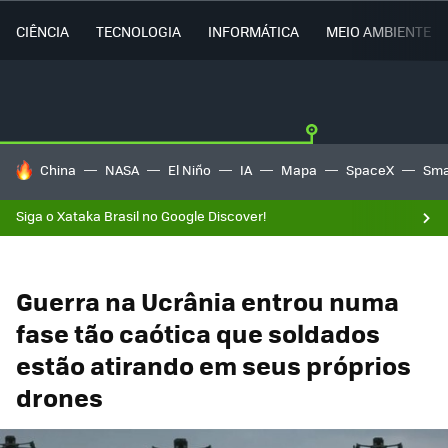
CIÊNCIA
TECNOLOGIA
INFORMÁTICA
MEIO AMBIENTE
TENDÊNCIAS DO DIA
China
NASA
El Niño
IA
Mapa
SpaceX
Sma
Siga o Xataka Brasil no Google Discover!
Guerra na Ucrânia entrou numa
fase tão caótica que soldados
estão atirando em seus próprios
drones