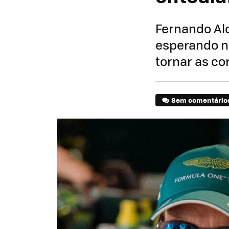
Fernando Al
esperando na
tornar as co
Sem comentário