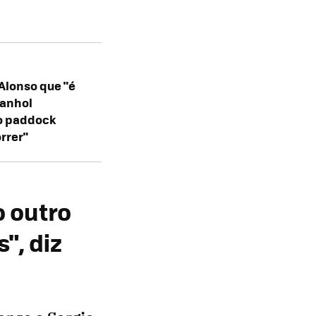
Alonso que "é
panhol
no paddock
rrer"
 outro
", diz