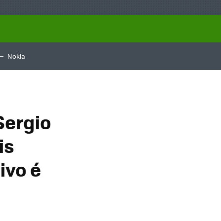
Nokia
Sergio
is
ivo é