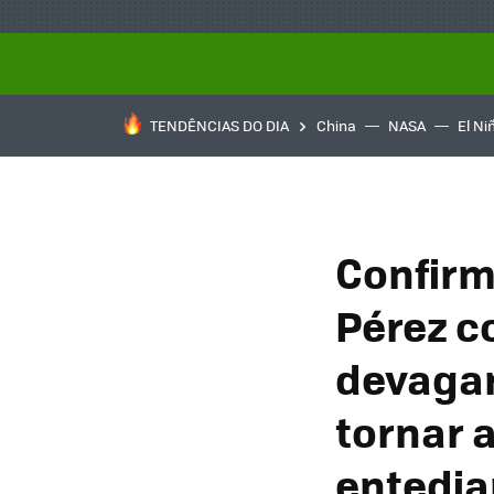
TENDÊNCIAS DO DIA
China
NASA
El Ni
Confirm
Pérez c
devagar
tornar 
entedia