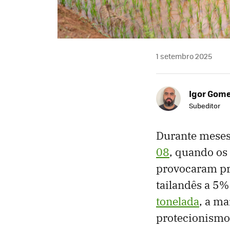
1 setembro 2025
Igor Gom
Subeditor
Durante meses
08
, quando os
provocaram pro
tailandês a 5%
tonelada
, a ma
protecionismo 