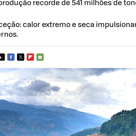
produção recorde de 541 milhões de to
xceção: calor extremo e seca impulsion
ernos.
s
FACEBOOK
TWITTER
FLIPBOARD
E-
MAIL