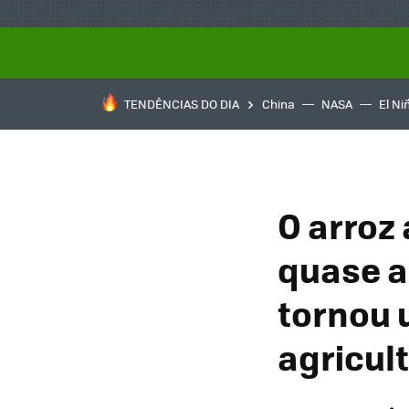
TENDÊNCIAS DO DIA
China
NASA
El Ni
O arroz
quase a
tornou 
agricul