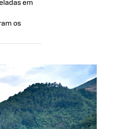
neladas em
aram os