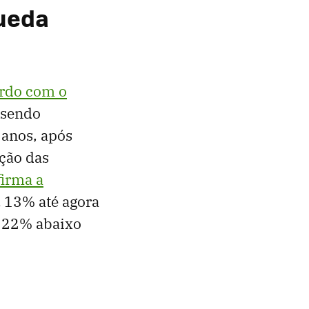
queda
rdo com o
 sendo
 anos, após
ção das
irma a
u 13% até agora
o 22% abaixo