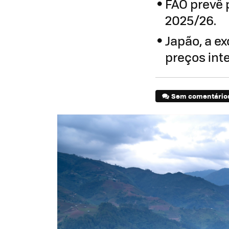
FAO prevê 
2025/26.
Japão, a e
preços int
Sem comentário