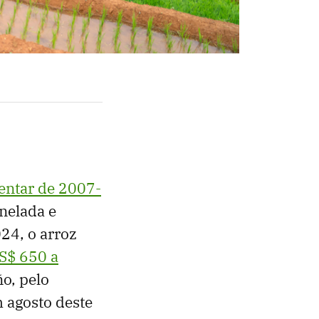
mentar de 2007-
nelada e
24, o arroz
S$ 650 a
ño, pelo
 agosto deste