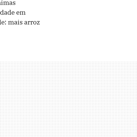
ínimas
vidade em
de: mais arroz