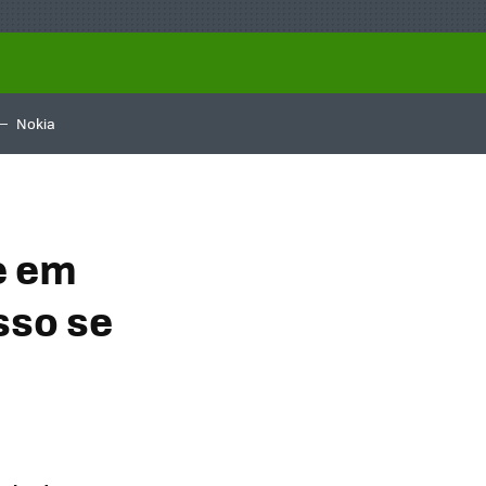
Nokia
e em
sso se