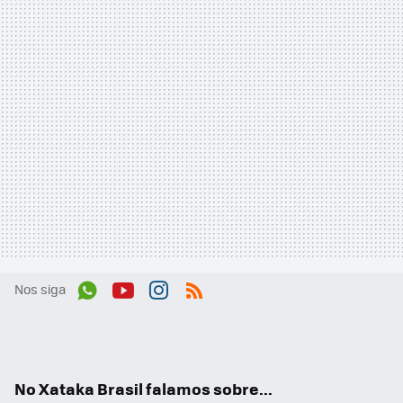
Nos siga
Wh
You
Inst
RSS
ats
tub
agr
App
e
am
No Xataka Brasil falamos sobre...