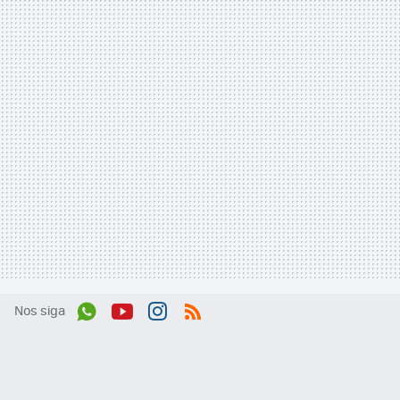
Nos siga
Wh
You
Inst
RSS
ats
tub
agr
App
e
am