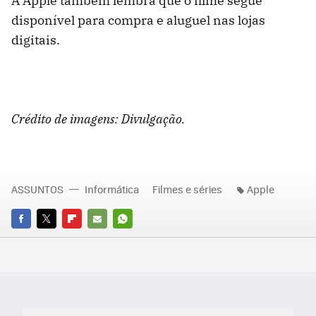
A Apple também lembra que o filme segue
disponível para compra e aluguel nas lojas
digitais.
Crédito de imagens: Divulgação.
ASSUNTOS
Informática
Filmes e séries
Apple
FACEBOOK
TWITTER
FLIPBOARD
E-
WHATSAPP
MAIL