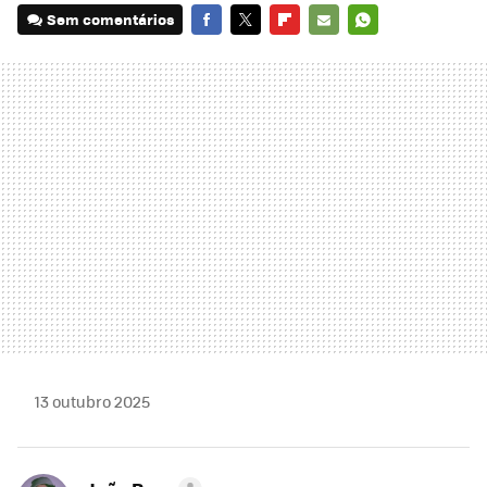
Sem comentários
FACEBOOK
TWITTER
FLIPBOARD
E-
WHATSAPP
MAIL
13 outubro 2025