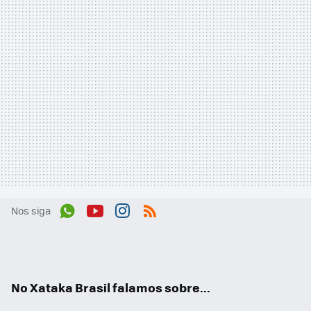
Nos siga
Wh
You
Inst
RSS
ats
tub
agr
App
e
am
No Xataka Brasil falamos sobre...