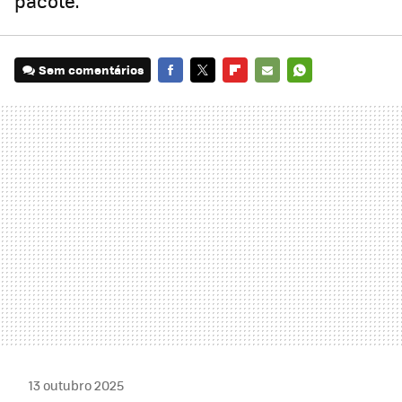
pacote.
Sem comentários
FACEBOOK
TWITTER
FLIPBOARD
E-
WHATSAPP
MAIL
13 outubro 2025