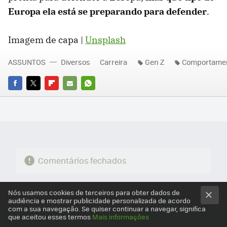
Europa ela está se preparando para defender
.
Imagem de capa |
Unsplash
ASSUNTOS
Diversos
Carreira
Gen Z
Comportame
FACEBOOK
TWITTER
FLIPBOARD
E-
WHATSAPP
MAIL
Comentários fechados
Nós usamos cookies de terceiros para obter dados de
audiência e mostrar publicidade personalizada de acordo
com a sua navegação. Se quiser continuar a navegar, significa
que aceitou esses termos
Mais informações