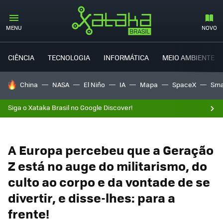
MENU
NOVO
CIÊNCIA
TECNOLOGIA
INFORMÁTICA
MEIO AMBIENTE
TENDÊNCIAS DO DIA
China
NASA
El Niño
IA
Mapa
SpaceX
Sma
Siga o Xataka Brasil no Google Discover!
A Europa percebeu que a Geração
Z está no auge do militarismo, do
culto ao corpo e da vontade de se
divertir, e disse-lhes: para a
frente!