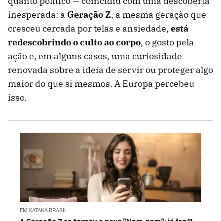
quanto político — coincidiu com uma descoberta
inesperada: a
Geração Z
, a mesma geração que
cresceu cercada por telas e ansiedade,
está
redescobrindo o culto ao corpo
, o gosto pela
ação e, em alguns casos, uma curiosidade
renovada sobre a ideia de servir ou proteger algo
maior do que si mesmos. A Europa percebeu
isso.
EM XATAKA BRASIL
A Geração Z se tornou a nova "Nem-nem": já faz 11