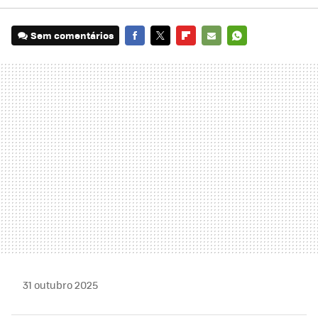
Sem comentários
FACEBOOK
TWITTER
FLIPBOARD
E-
WHATSAPP
MAIL
31 outubro 2025