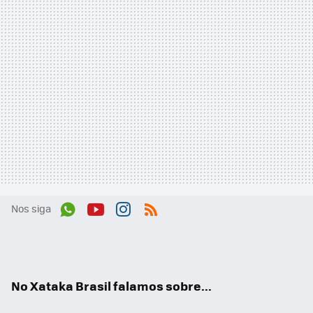
Nos siga
Wh
You
Inst
RSS
ats
tub
agr
App
e
am
No Xataka Brasil falamos sobre...