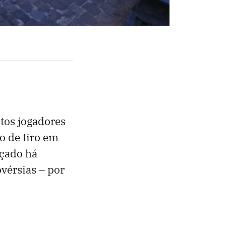
itos jogadores
o de tiro em
nçado há
vérsias – por