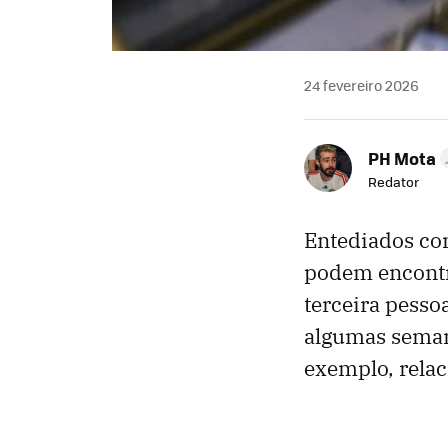
24 fevereiro 2026
PH Mota
Redator
Entediados com
podem encontra
terceira pesso
algumas semana
exemplo, relaci