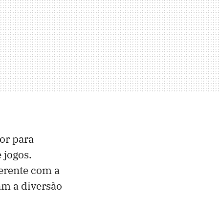
dor para
 jogos.
erente com a
am a diversão