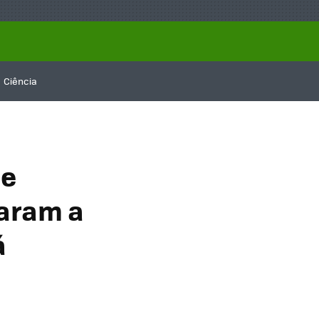
Ciência
de
garam a
á