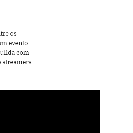
tre os
um evento
guilda com
e streamers