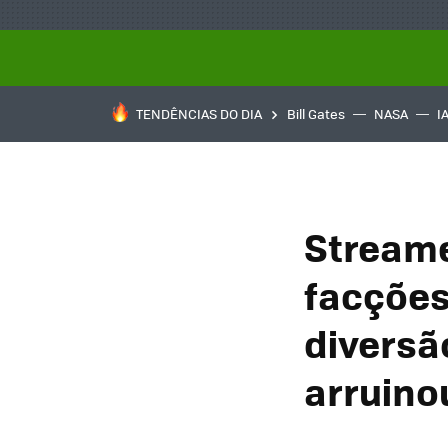
TENDÊNCIAS DO DIA
Bill Gates
NASA
I
Streame
facções
diversã
arruino