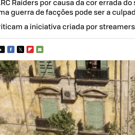
RC Raiders por causa da cor errada do
ma guerra de facções pode ser a culpa
iticam a iniciativa criada por streamers
s
FACEBOOK
TWITTER
FLIPBOARD
E-
MAIL