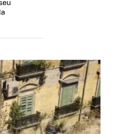
 seu
da