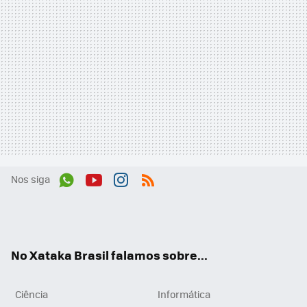
Nos siga
Wh
You
Inst
RSS
ats
tub
agr
App
e
am
No Xataka Brasil falamos sobre...
Ciência
Informática