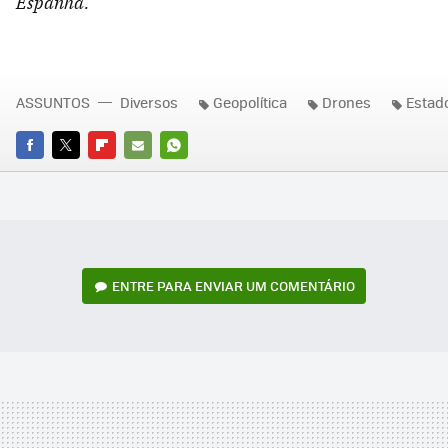
Espanha.
ASSUNTOS
Diversos
Geopolítica
Drones
Estad
FACEBOOK
TWITTER
FLIPBOARD
E-
WHATSAPP
MAIL
ENTRE PARA ENVIAR UM COMENTÁRIO