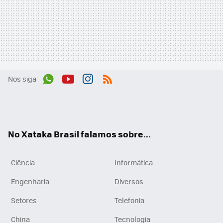
Nos siga
Wh
You
Inst
RSS
ats
tub
agr
App
e
am
No Xataka Brasil falamos sobre...
Ciência
Informática
Engenharia
Diversos
Setores
Telefonia
China
Tecnologia