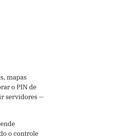
as, mapas
orar o PIN de
ir servidores —
acende
do o controle