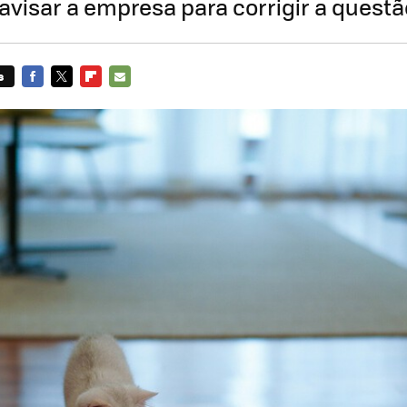
 avisar a empresa para corrigir a questã
s
FACEBOOK
TWITTER
FLIPBOARD
E-
MAIL