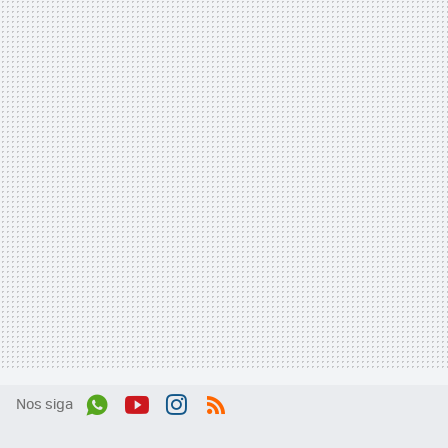
Nos siga
Wh
You
Inst
RSS