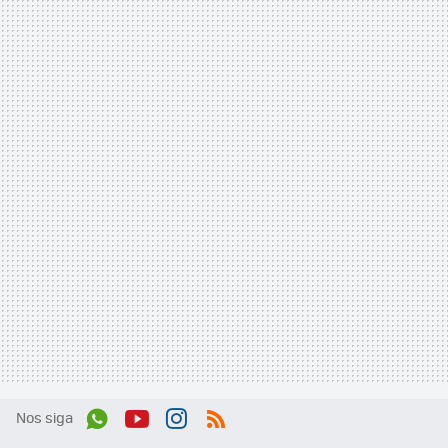
Nos siga
Wh
You
Inst
RSS