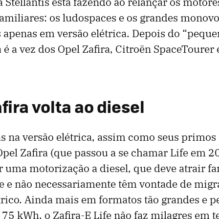
a Stellantis está fazendo ao relançar os motore
familiares: os ludospaces e os grandes monov
 apenas em versão elétrica. Depois do “peque
a é a vez dos Opel Zafira, Citroën SpaceTourer
fira volta ao diesel
 na versão elétrica, assim como seus primos 
Opel Zafira (que passou a se chamar Life em 2
r uma motorização a diesel, que deve atrair fa
e e não necessariamente têm vontade de migra
trico. Ainda mais em formatos tão grandes e pe
 75 kWh, o Zafira-E Life não faz milagres em 