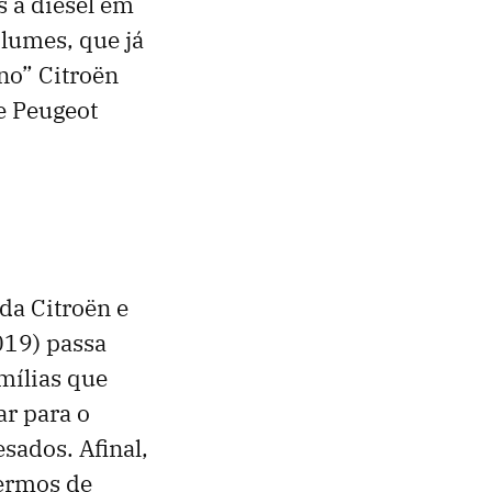
s a diesel em
olumes, que já
no” Citroën
 e Peugeot
da Citroën e
019) passa
mílias que
r para o
sados. Afinal,
termos de