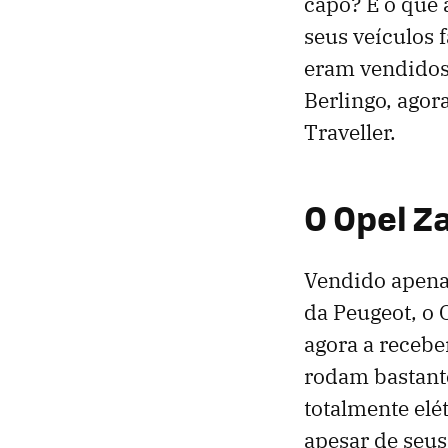
capô? É o que 
seus veículos 
eram vendidos
Berlingo, agor
Traveller.
O Opel Za
Vendido apenas
da Peugeot, o 
agora a recebe
rodam bastant
totalmente elé
apesar de seus