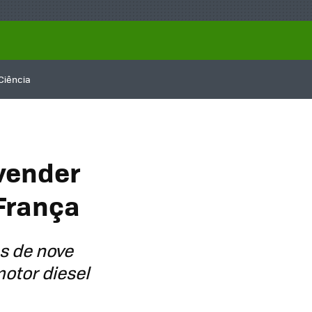
Ciência
 vender
 França
s de nove
otor diesel