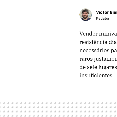
Victor Bi
Redator
Vender minivan
resistência d
necessários par
raros justamen
de sete lugare
insuficientes.