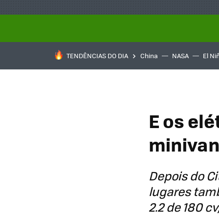
TENDÊNCIAS DO DIA
China
NASA
El Ni
E os elé
minivan
Depois do C
lugares tam
2.2 de 180 c