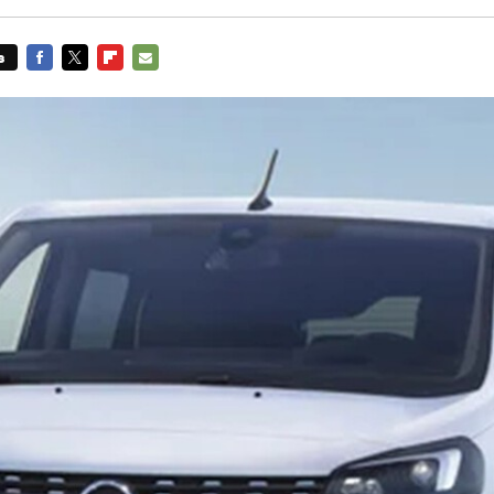
s
FACEBOOK
TWITTER
FLIPBOARD
E-
MAIL