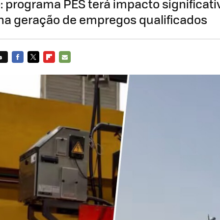
o: programa PES terá impacto significati
na geração de empregos qualificados
s
FACEBOOK
TWITTER
FLIPBOARD
E-
MAIL