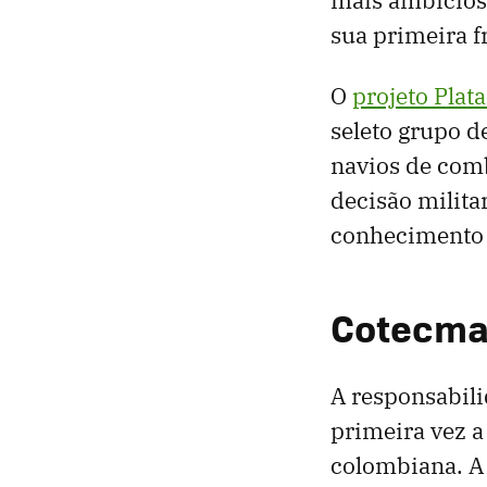
sua primeira f
O
projeto Plat
seleto grupo d
navios de com
decisão milit
conhecimento e
Cotecmar
A responsabili
primeira vez a
colombiana. A