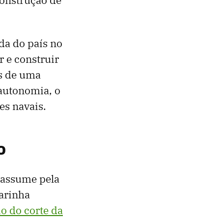
da do país no
r e construir
s de uma
autonomia, o
es navais.
o
 assume pela
arinha
io do corte da