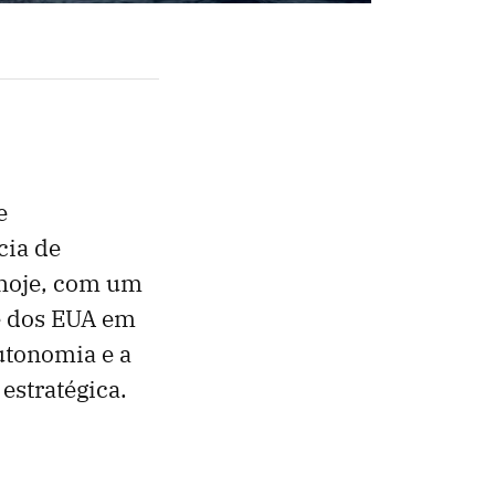
e
cia de
 hoje, com um
e dos EUA em
utonomia e a
estratégica.