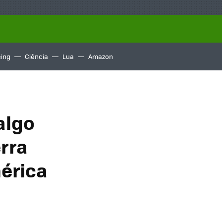
ing
Ciência
Lua
Amazon
algo
rra
mérica