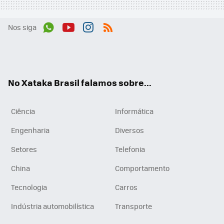
Nos siga
Wh
You
Inst
RSS
ats
tub
agr
App
e
am
No Xataka Brasil falamos sobre...
Ciência
Informática
Engenharia
Diversos
Setores
Telefonia
China
Comportamento
Tecnologia
Carros
Indústria automobilística
Transporte