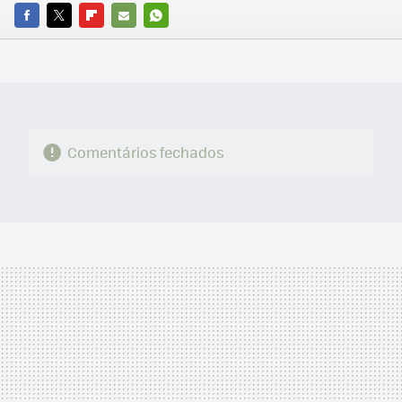
FACEBOOK
TWITTER
FLIPBOARD
E-
WHATSAPP
MAIL
Comentários fechados