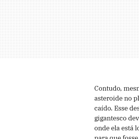
Contudo, mesm
asteroide no pl
caído. Esse de
gigantesco dev
onde ela está 
para que foss