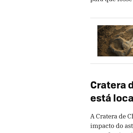
Cratera d
está loc
A Cratera de C
impacto do as