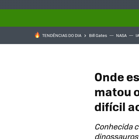
TENDÊNCIAS DO DIA
Bill Gates
NASA
I
Onde es
matou o
difícil 
Conhecida co
dinossauros