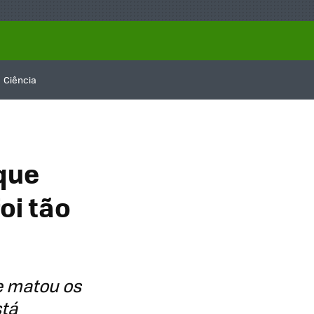
Ciência
que
oi tão
e matou os
stá