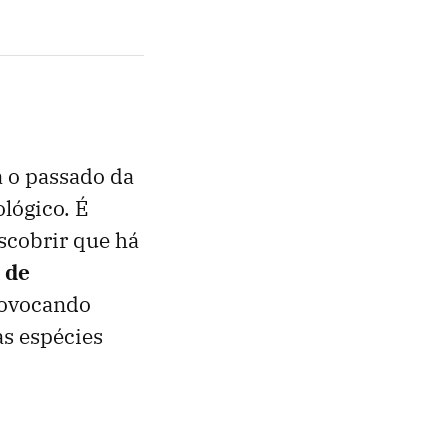
a o passado da
lógico. É
scobrir que há
 de
rovocando
as espécies