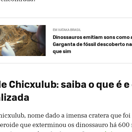
EM XATAKA BRASIL
Dinossauros emitiam sons como 
Garganta de fóssil descoberto n
que sim
e Chicxulub: saiba o que é e
alizada
hicxulub, nome dado a imensa cratera que foi
teroide que exterminou os dinossauro há 600