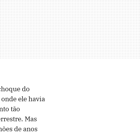
choque do
a onde ele havia
nto tão
errestre. Mas
hões de anos