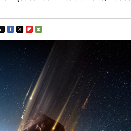
s
FACEBOOK
TWITTER
FLIPBOARD
E-
MAIL