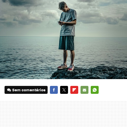
Sem comentários
FACEBOOK
TWITTER
FLIPBOARD
E-
WHATSAPP
MAIL