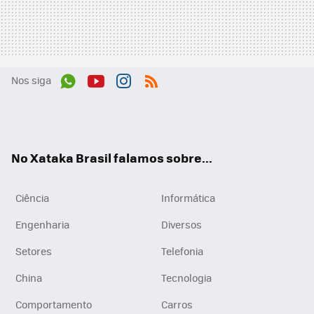
Nos siga
Wh
You
Inst
RSS
ats
tub
agr
App
e
am
No Xataka Brasil falamos sobre...
Ciência
Informática
Engenharia
Diversos
Setores
Telefonia
China
Tecnologia
Comportamento
Carros