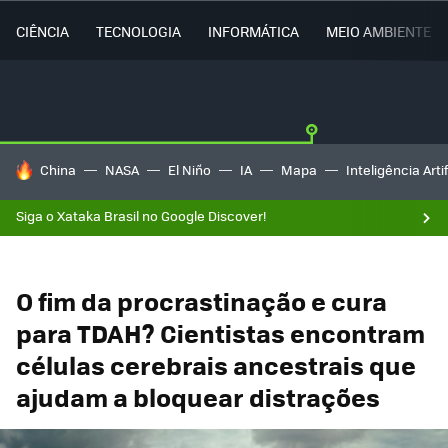
CIÊNCIA
TECNOLOGIA
INFORMÁTICA
MEIO AMBIENTE
TENDÊNCIAS DO DIA
China
NASA
El Niño
IA
Mapa
Inteligência Artif
Siga o Xataka Brasil no Google Discover!
O fim da procrastinação e cura
para TDAH? Cientistas encontram
células cerebrais ancestrais que
ajudam a bloquear distrações