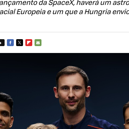
lançamento da SpaceX, haverá um astr
cial Europeia e um que a Hungria envi
s
FACEBOOK
TWITTER
FLIPBOARD
E-
MAIL