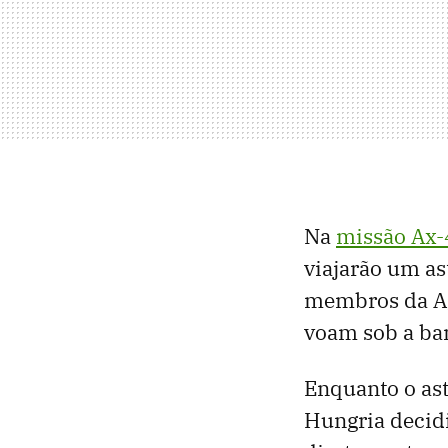
Na
missão Ax-
viajarão um as
membros da Ag
voam sob a ban
Enquanto o ast
Hungria decidi