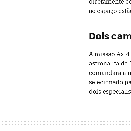
diretamente co
ao espaço est
Dois cam
A missão Ax-4 
astronauta da
comandará a m
selecionado pa
dois especiali