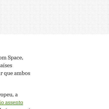
iom Space,
países
ar que ambos
ropeu, a
io assento