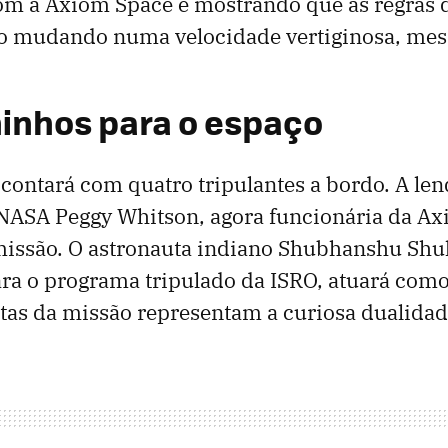
m a Axiom Space e mostrando que as regras d
ão mudando numa velocidade vertiginosa, me
inhos para o espaço
contará com quatro tripulantes a bordo. A len
 NASA Peggy Whitson, agora funcionária da Ax
issão. O astronauta indiano Shubhanshu Shu
ra o programa tripulado da ISRO, atuará como 
stas da missão representam a curiosa dualidad