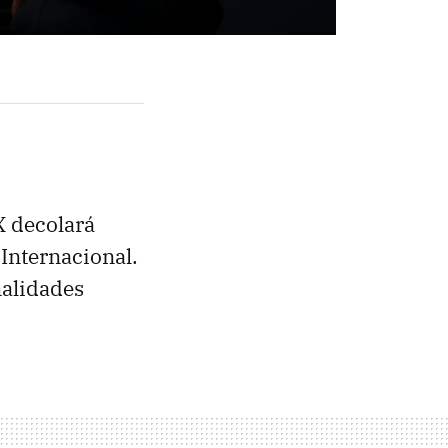
X decolará
 Internacional.
nalidades