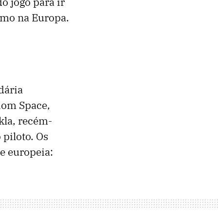
o jogo para ir
smo na Europa.
dária
iom Space,
kla, recém-
piloto. Os
e europeia: