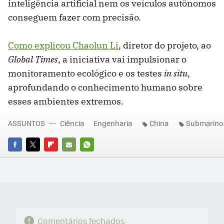
inteligência artificial nem os veículos autônomos
conseguem fazer com precisão.
Como explicou Chaolun Li
, diretor do projeto, ao
Global Times
, a iniciativa vai impulsionar o
monitoramento ecológico e os testes
in situ
,
aprofundando o conhecimento humano sobre
esses ambientes extremos.
ASSUNTOS
Ciência
Engenharia
China
Submarino
FACEBOOK
TWITTER
FLIPBOARD
E-
WHATSAPP
MAIL
Comentários fechados