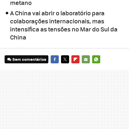
metano
A China vai abrir o laboratório para
colaborações internacionais, mas
intensifica as tensões no Mar do Sul da
China
Sem comentários
FACEBOOK
TWITTER
FLIPBOARD
E-
WHATSAPP
MAIL