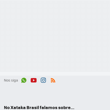
Nos siga
Wh
You
Inst
RSS
ats
tub
agr
App
e
am
No Xataka Brasil falamos sobre...