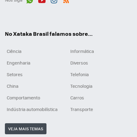
Wh
You
Inst
RSS
ats
tub
agr
App
e
am
No Xataka Brasil falamos sobre...
Ciência
Informática
Engenharia
Diversos
Setores
Telefonia
China
Tecnologia
Comportamento
Carros
Indústria automobilística
Transporte
VEJA MAIS TEMAS