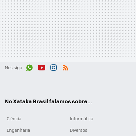
Nos siga
Wh
You
Inst
RSS
ats
tub
agr
App
e
am
No Xataka Brasil falamos sobre...
Ciência
Informática
Engenharia
Diversos