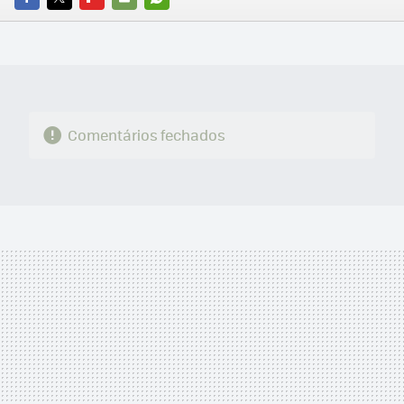
FACEBOOK
TWITTER
FLIPBOARD
E-
WHATSAPP
MAIL
Comentários fechados