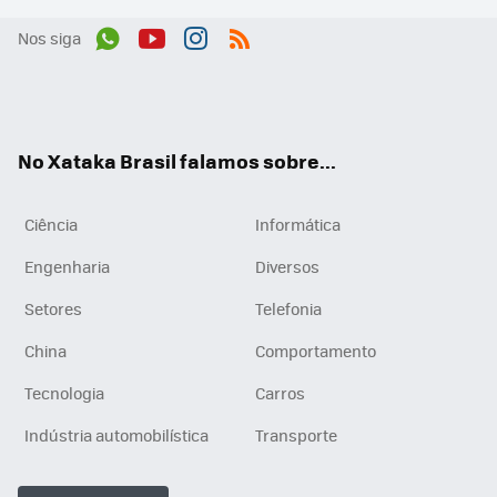
Nos siga
Wh
You
Inst
RSS
ats
tub
agr
App
e
am
No Xataka Brasil falamos sobre...
Ciência
Informática
Engenharia
Diversos
Setores
Telefonia
China
Comportamento
Tecnologia
Carros
Indústria automobilística
Transporte