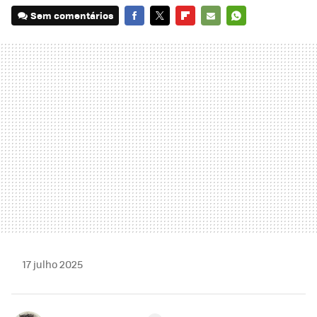
Sem comentários
FACEBOOK
TWITTER
FLIPBOARD
E-
WHATSAPP
MAIL
17 julho 2025