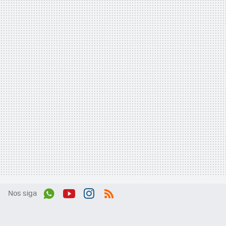
Nos siga
Wh
You
Inst
RSS
ats
tub
agr