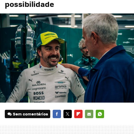
possibilidade
Sem comentários
FACEBOOK
TWITTER
FLIPBOARD
E-
WHATSAPP
MAIL