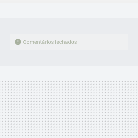
FACEBOOK
TWITTER
FLIPBOARD
E-
WHATSAPP
MAIL
Comentários fechados