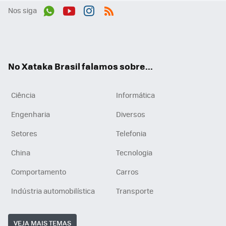
Nos siga
Wh
You
Inst
RSS
ats
tub
agr
App
e
am
No Xataka Brasil falamos sobre...
Ciência
Informática
Engenharia
Diversos
Setores
Telefonia
China
Tecnologia
Comportamento
Carros
Indústria automobilística
Transporte
VEJA MAIS TEMAS