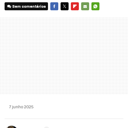
Sem comentários
FACEBOOK
TWITTER
FLIPBOARD
E-
WHATSAPP
MAIL
7 junho 2025