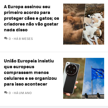
A Europa assinou seu
primeiro acordo para
proteger cães e gatos; os
criadores não vão gostar
nada disso
COMENTÁRIOS
0
HÁ 8 MESES
União Europeia insistiu
que europeus
comprassem menos
celulares e se organizou
para isso acontecer
COMENTÁRIOS
0
HÁ UM ANO