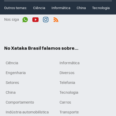
Outros temas:
Ciência
Informática
China
Tecnologia
Nos siga
Wh
You
Inst
RSS
ats
tub
agr
App
e
am
No Xataka Brasil falamos sobre...
Ciência
Informática
Engenharia
Diversos
Setores
Telefonia
China
Tecnologia
Comportamento
Carros
Indústria automobilística
Transporte