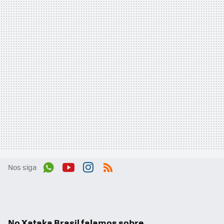
Nos siga
Wh
You
Inst
RSS
ats
tub
agr
App
e
am
No Xataka Brasil falamos sobre...