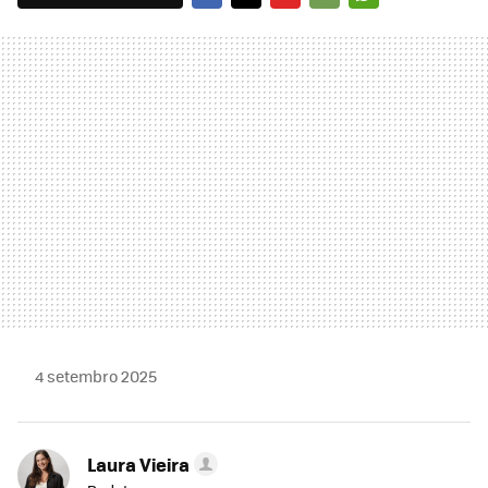
FACEBOOK
TWITTER
FLIPBOARD
E-
WHATSAPP
MAIL
4 setembro 2025
Laura Vieira