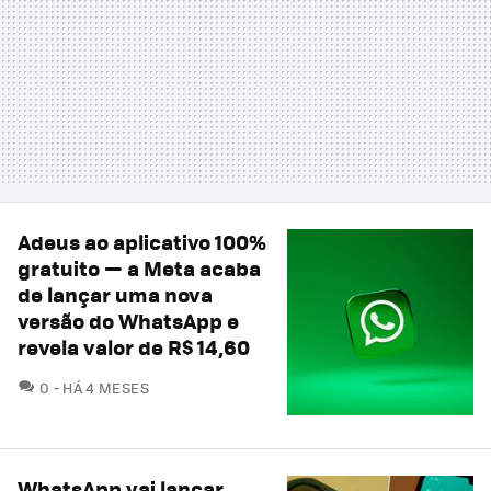
Adeus ao aplicativo 100%
gratuito — a Meta acaba
de lançar uma nova
versão do WhatsApp e
revela valor de R$ 14,60
COMENTÁRIOS
0
HÁ 4 MESES
WhatsApp vai lançar