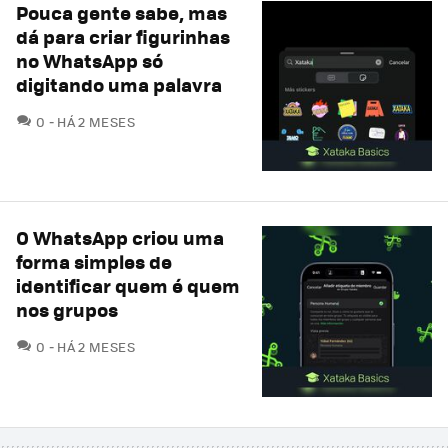
Pouca gente sabe, mas
dá para criar figurinhas
no WhatsApp só
digitando uma palavra
COMENTÁRIOS
0
HÁ 2 MESES
O WhatsApp criou uma
forma simples de
identificar quem é quem
nos grupos
COMENTÁRIOS
0
HÁ 2 MESES