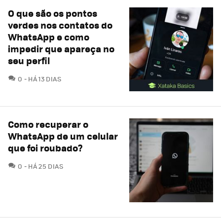
O que são os pontos
verdes nos contatos do
WhatsApp e como
impedir que apareça no
seu perfil
COMENTÁRIOS
0
HÁ 13 DIAS
Como recuperar o
WhatsApp de um celular
que foi roubado?
COMENTÁRIOS
0
HÁ 25 DIAS