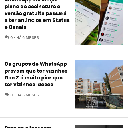
plano de assinatura e
versão gratuita passará
a ter anúncios em Status
e Canais
COMENTÁRIOS
0
HÁ 6 MESES
Os grupos de WhatsApp
provam que ter vizinhos
Gen Z é muito pior que
ter vizinhos idosos
COMENTÁRIOS
0
HÁ 6 MESES
Pare de clicar sem