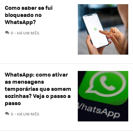
Como saber se fui
bloqueado no
WhatsApp?
COMENTÁRIOS
0
HÁ UM MÊS
WhatsApp: como ativar
as mensagens
temporárias que somem
sozinhas? Veja o passo a
passo
COMENTÁRIOS
0
HÁ UM MÊS