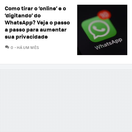
Como tirar o ‘online’ e o
‘digitando’ do
WhatsApp? Veja o passo
a passo para aumentar
sua privacidade
COMENTÁRIOS
0
HÁ UM MÊS