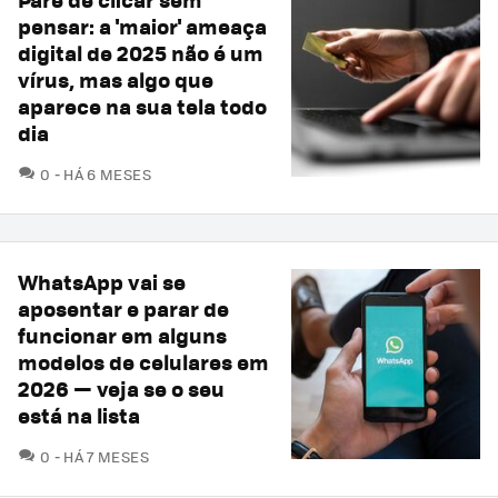
pensar: a 'maior' ameaça
digital de 2025 não é um
vírus, mas algo que
aparece na sua tela todo
dia
COMENTÁRIOS
0
HÁ 6 MESES
WhatsApp vai se
aposentar e parar de
funcionar em alguns
modelos de celulares em
2026 — veja se o seu
está na lista
COMENTÁRIOS
0
HÁ 7 MESES