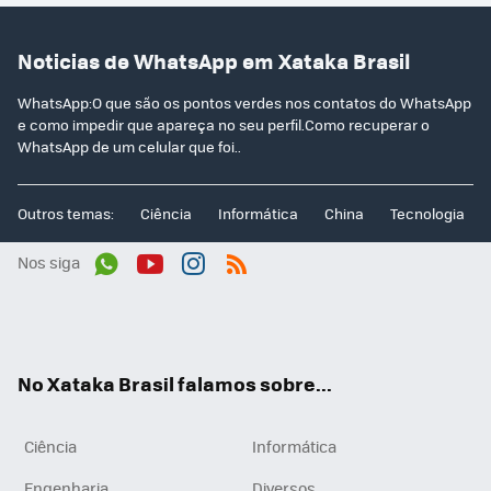
Noticias de WhatsApp em Xataka Brasil
WhatsApp:O que são os pontos verdes nos contatos do WhatsApp
e como impedir que apareça no seu perfil.Como recuperar o
WhatsApp de um celular que foi..
Outros temas:
Ciência
Informática
China
Tecnologia
Nos siga
Wh
You
Inst
RSS
ats
tub
agr
App
e
am
No Xataka Brasil falamos sobre...
Ciência
Informática
Engenharia
Diversos