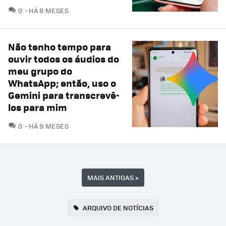
COMENTÁRIOS
0
HÁ 8 MESES
Não tenho tempo para
ouvir todos os áudios do
meu grupo do
WhatsApp; então, uso o
Gemini para transcrevê-
los para mim
COMENTÁRIOS
0
HÁ 9 MESES
MAIS ANTIGAS
»
ARQUIVO DE NOTÍCIAS