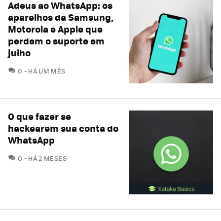
Adeus ao WhatsApp: os
aparelhos da Samsung,
Motorola e Apple que
perdem o suporte em
julho
COMENTÁRIOS
0
HÁ UM MÊS
O que fazer se
hackearem sua conta do
WhatsApp
COMENTÁRIOS
0
HÁ 2 MESES