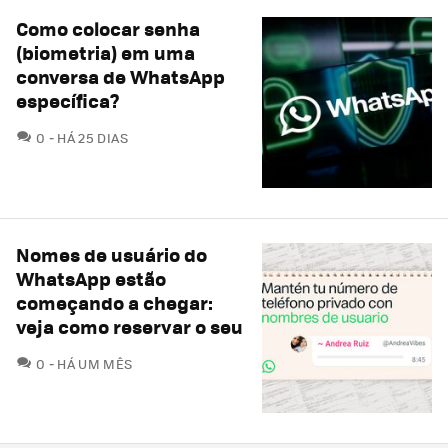
Como colocar senha
(biometria) em uma
conversa de WhatsApp
específica?
COMENTÁRIOS
0
HÁ 25 DIAS
Nomes de usuário do
WhatsApp estão
começando a chegar:
veja como reservar o seu
COMENTÁRIOS
0
HÁ UM MÊS